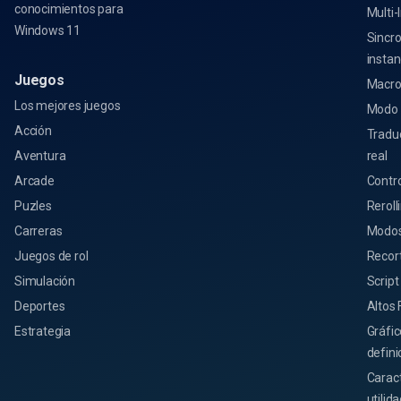
conocimientos para
Multi-
Windows 11
Sincro
instan
Juegos
Macro
Los mejores juegos
Modo 
Acción
Tradu
Aventura
real
Arcade
Contro
Puzles
Reroll
Carreras
Modos
Juegos de rol
Recor
Simulación
Script
Deportes
Altos
Estrategia
Gráfic
defini
Caract
utilid