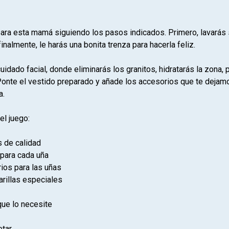
ara esta mamá siguiendo los pasos indicados. Primero, lavarás su
finalmente, le harás una bonita trenza para hacerla feliz.
idado facial, donde eliminarás los granitos, hidratarás la zona, 
onte el vestido preparado y añade los accesorios que te dejamos.
a.
el juego:
s de calidad
 para cada uña
rios para las uñas
arillas especiales
que lo necesite
etar