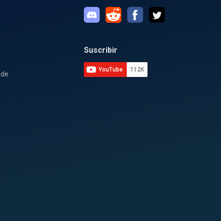
Suscribir
YouTube
112K
 de