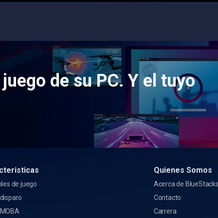
 juego de su PC. Y el tuyo
cteristicas
Quienes Somos
les de juego
Acerca de BlueStack
disparo
Contacto
 MOBA
Carrera