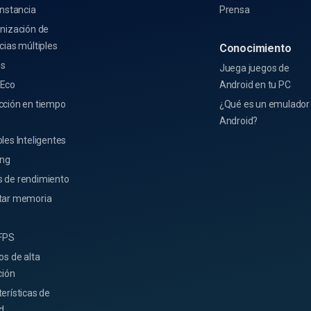
Instancia
Prensa
nización de
cias múltiples
Conocimiento
s
Juega juegos de
Eco
Android en tu PC
cción en tiempo
¿Qué es un emulador
Android?
les Inteligentes
ing
 de rendimiento
tar memoria
 FPS
os de alta
ción
erísticas de
ad