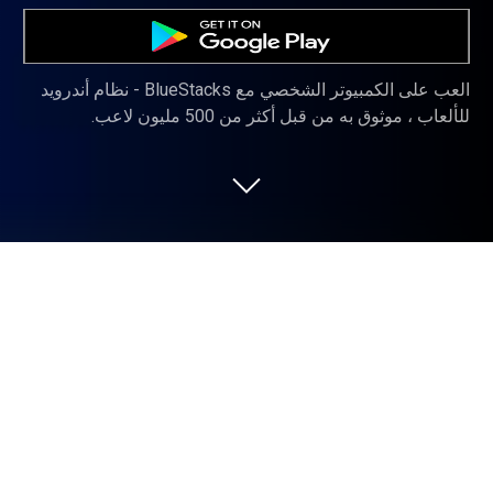
العب على الكمبيوتر الشخصي مع BlueStacks - نظام أندرويد
للألعاب ، موثوق به من قبل أكثر من 500 مليون لاعب.