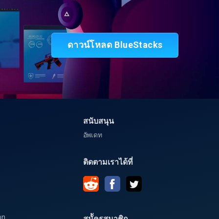
อ
ดาวน์โหลด BlueStacks
สนับสนุน
อัพเดท
ติดตามเราได้ที่
on
สมััครสมาชิก