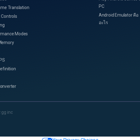
PC
ime Translation
Android Emulator คือ
 Controls
อะไร
ing
rmance Modes
Memory
FPS
efinition
onverter
.gg inc