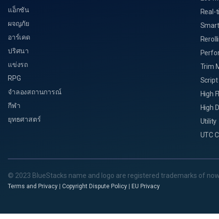
แอ็กชัน
Real-t
ผจญภัย
Smart
อาร์เคด
Reroll
ปริศนา
Perfo
แข่งรถ
Trim 
RPG
Script
จำลองสถานการณ์
High 
กีฬา
High D
ยุทธศาสตร์
Utility
UTC C
© 2023 BlueStacks name and logo are registered trademarks of now
Terms and Privacy
|
Copyright Dispute Policy
|
EU Privacy