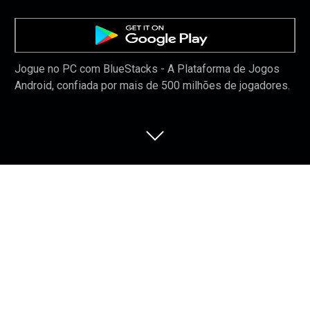
Jogue no PC com BlueStacks - A Plataforma de Jogos
Android, confiada por mais de 500 milhões de jogadores.