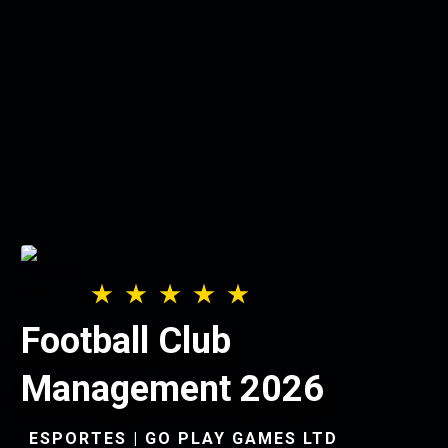
Football Club
Management 2026
ESPORTES | GO PLAY GAMES LTD