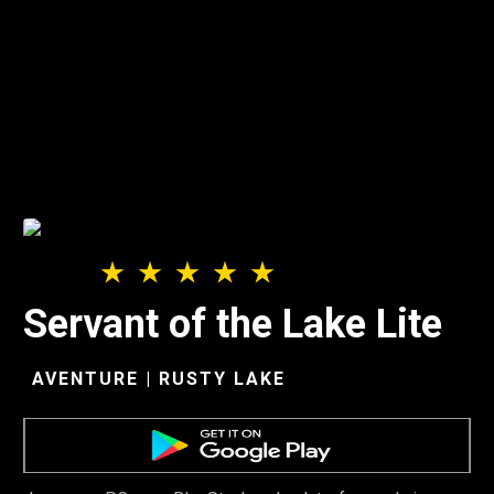
Servant of the Lake Lite
AVENTURE | RUSTY LAKE