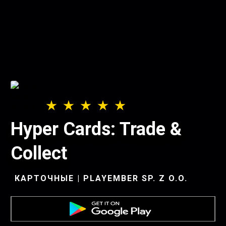
Hyper Cards: Trade &
Collect
КАРТОЧНЫЕ | PLAYEMBER SP. Z O.O.