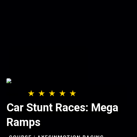
Car Stunt Races: Mega
Ramps