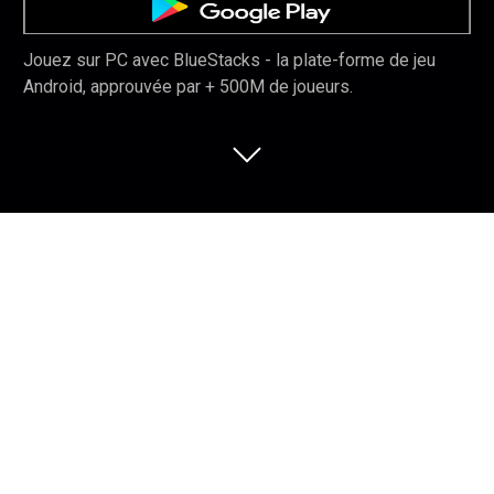
Jouez sur PC avec BlueStacks - la plate-forme de jeu
Android, approuvée par + 500M de joueurs.