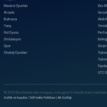
Macera Oyunları
Eko M
Arcade
Gerçek
Bulmaca
Akıllı 
Yarış
Yenid
Rol Oyunu
Perfo
Simülasyon
Belleğ
Spor
Script
Strateji Oyunları
Yükse
Yükse
Faydal
UTC D
© 2023 BlueStacks adı ve logosu, now.gg inc'in tescilli ticari markalarıd
Gizlilik ve koşullar
|
Telif Hakkı Politikası
|
AB Gizliliği