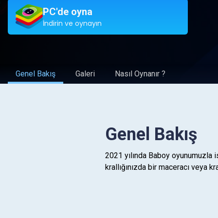
PC'de oyna
İndirin ve oynayın
Genel Bakış
Galeri
Nasıl Oynanır ?
Genel Bakış
2021 yılında Baboy oyunumuzla is
krallığınızda bir maceracı veya kra