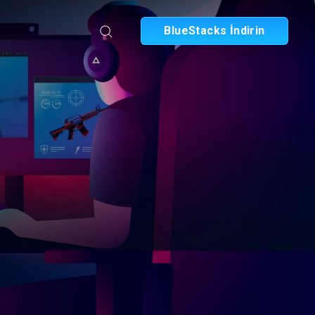
BlueStacks İndirin