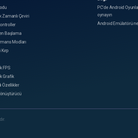
odu
PC’de Android Oyunla
oynayın
 Zamanlı Çeviri
Android Emülatörü ne
Kontroller
en Başlama
rmans Modları
i Kırp
k FPS
k Grafik
ı Özellikler
önüştürücü
ır.