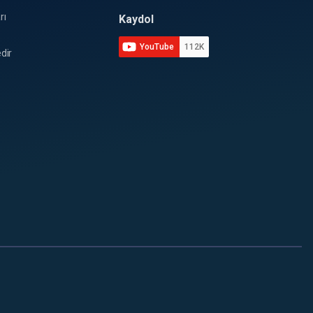
rı
Kaydol
YouTube
112K
dir