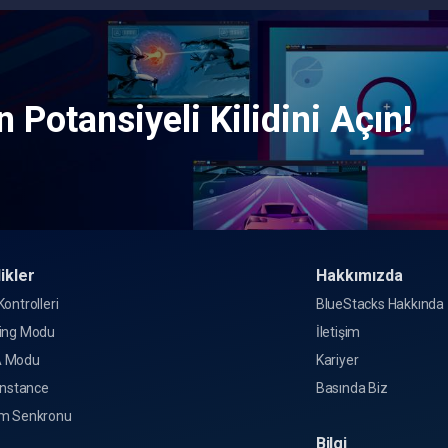
 Potansiyeli Kilidini Açın!
ikler
Hakkımızda
ontrolleri
BlueStacks Hakkında
ing Modu
İletişim
 Modu
Kariyer
Instance
Basında Biz
m Senkronu
Bilgi
o