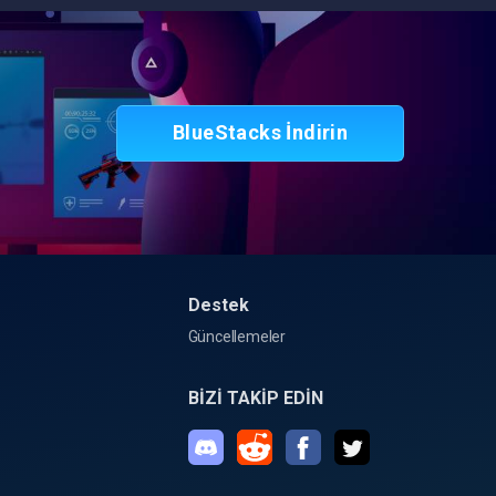
BlueStacks İndirin
Destek
Güncellemeler
BİZİ TAKİP EDİN