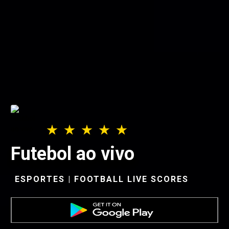
Futebol ao vivo
ESPORTES | FOOTBALL LIVE SCORES