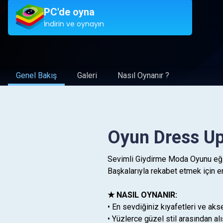
PC'de oyna
İndirin ve oynayın
Genel Bakış
Galeri
Nasıl Oynanır ?
Oyun Dress Up
Sevimli Giydirme Moda Oyunu eğlen
Başkalarıyla rekabet etmek için en i
★ NASIL OYNANIR:
• En sevdiğiniz kıyafetleri ve aks
• Yüzlerce güzel stil arasından alı