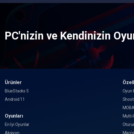
PC'nizin ve Kendinizin Oyun
Ürünler
Özell
BlueStacks 5
Oyun K
Android 11
Shoot
MOBA
Oyunları
Multi-
En İyi Oyunlar
Oturu
Aksiyon
Macr