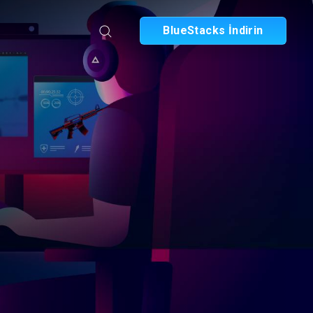
BlueStacks İndirin