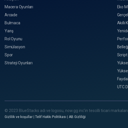
Macera Oyunları
Eko M
Arcade
Gerçek
Bulmaca
Akıllı 
Yarış
Yenid
Rol Oyunu
Perfo
Simülasyon
Belleğ
Spor
Script
Strateji Oyunları
Yükse
Yükse
Faydal
UTC D
© 2023 BlueStacks adı ve logosu, now.gg inc'in tescilli ticari markalarıd
Gizlilik ve koşullar
|
Telif Hakkı Politikası
|
AB Gizliliği