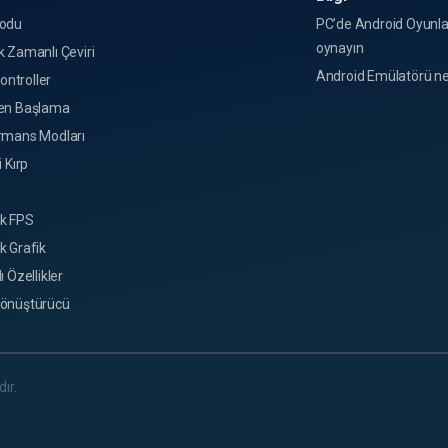
odu
PC’de Android Oyunla
oynayın
 Zamanlı Çeviri
Android Emülatörü ne
Kontroller
en Başlama
rmans Modları
i Kırp
k FPS
k Grafik
ı Özellikler
önüştürücü
ır.