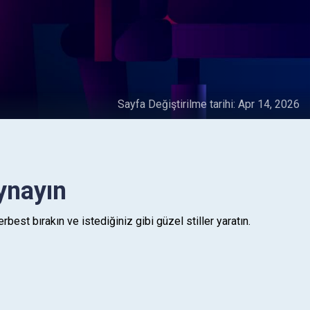
Sayfa Değiştirilme tarihi:
Apr 14, 2026
ynayın
st bırakın ve istediğiniz gibi güzel stiller yaratın.