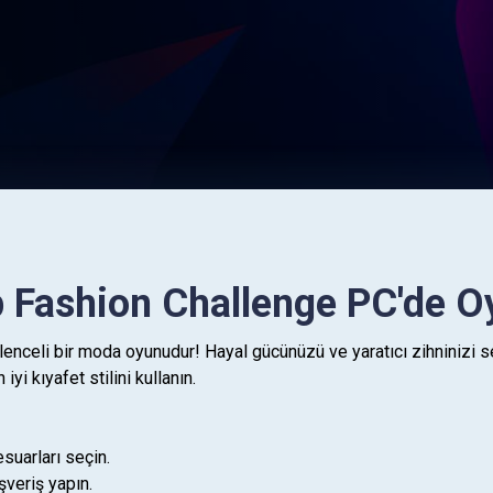
 Fashion Challenge PC'de O
celi bir moda oyunudur! Hayal gücünüzü ve yaratıcı zihninizi serbe
yi kıyafet stilini kullanın.
esuarları seçin.
şveriş yapın.