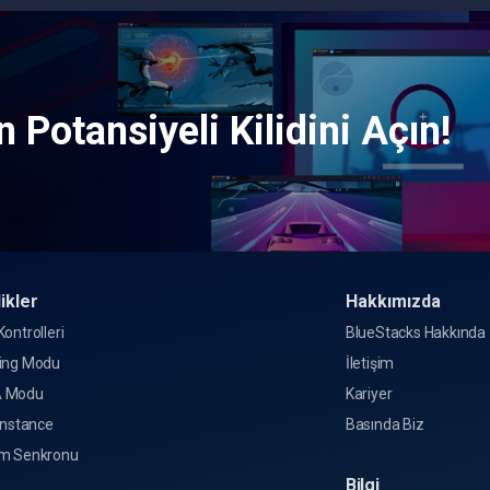
 Potansiyeli Kilidini Açın!
ikler
Hakkımızda
ontrolleri
BlueStacks Hakkında
ing Modu
İletişim
 Modu
Kariyer
Instance
Basında Biz
m Senkronu
Bilgi
o