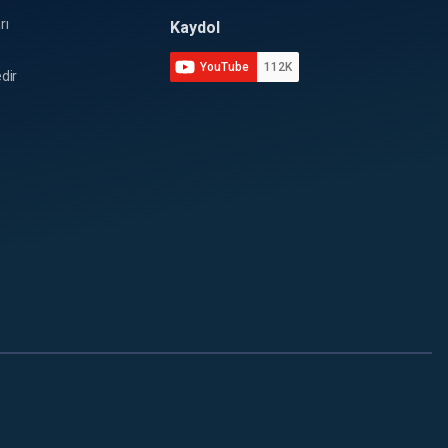
rı
Kaydol
YouTube
112K
dir