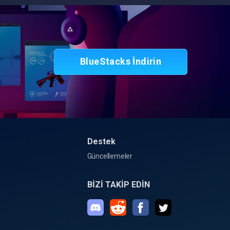
BlueStacks İndirin
Destek
Güncellemeler
BİZİ TAKİP EDİN