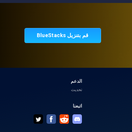
قم بتنزيل BlueStacks
الدعم
تحديث
اتبعنا