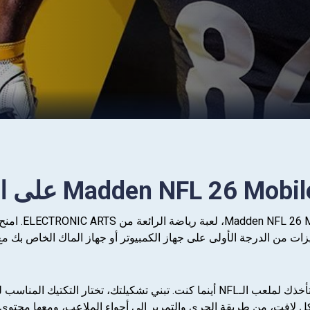
العب لعبتك ا
من الدرجة الأولى على جهاز الكمبيوتر أو جهاز الماك الخاص بك مع BlueStacks
Madden NFL 26 Mobile Football تأخذك لملعب الـNFL أينما كنت. تبني ت