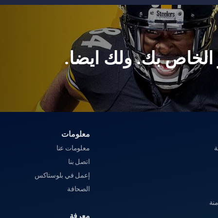
 الخاص بك. ولك ايضا.
معلومات‎
ة
معلومات عنا‎
اتصل بنا
إعمل في بلوستاكس
الصحافة
منة
معرفة