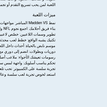
اللعبة لمن يحب تسريع التقدم أو تجمي
ميزات اللعبة
نمط Madden VS المباشر: مواجهات فورية لاعب ضد لاعب بإيقاع سريع وقرارات لحظية. اربح الملعب بذكاء تكتيكي وليس بالقوة فقط.
بناء فريق أحلامك: اجمع نجوم NFL وادمج بطاقات لاعبين ثنائية المركز لتزيد الانسجام وتغطي أكثر من دور داخل الملعب.
تطوير وسمات اللاعبين: خصّص لاعبيك
تكتيك يشبه الواقع: خطط لعب محدثة ت
موسم نابض بالحياة: أحداث داخل اللعبة تعكس مراحل موسم NFL الكبرى، من البدايا
دوريات وبطولات: انضم إلى دوري مع
رسومات تعيشك الأجواء: ملاعب أصلي
تحكم يناسب أسلوبك: واجهة لمس سريعة
تجربة سلسة على الكمبيوتر: تحب تلعبها على شاشة أكبر؟ ت
استعد لخوض تجربة لعب سلسة وعالية الأداء