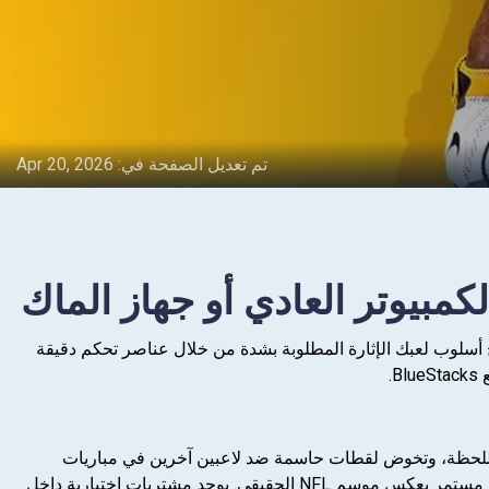
تم تعديل الصفحة في:
Apr 20, 2026
لمميزة Madden NFL 26 Mobile Football، لعبة رياضة الرائعة من ELECTRONIC ARTS‏. امنح أسلوب لعبك الإثارة المطلوبة بشدة من خلال عناصر تحكم دقيقة
.
شكيلتك، تختار التكتيك المناسب للحظة، وتخوض لقطات حاسمة ضد لاعبين آخرين في مباريات
سريعة وحماسية. التجربة واقعية بشكل لافت، من طريقة الجري والتمرير إلى أجواء الملاعب، ومعها محتوى مستمر يعكس موسم NFL الحقيقي. يوجد مشتريات اختيارية داخل