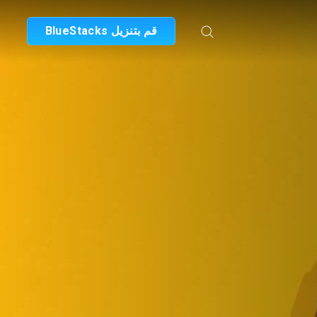
قم بتنزيل BlueStacks