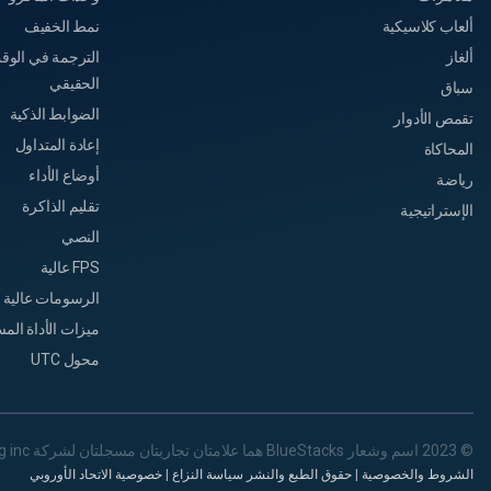
ألعاب كلاسيكية
نمط الخفيف
ألغاز
الترجمة في الوق
الحقيقي
سباق
الضوابط الذكية
تقمص الأدوار
إعادة المتداول
المحاكاة
أوضاع الأداء
رياضة
تقليم الذاكرة
الإستراتيجية
النصي
FPS عالية
الرسومات عالية 
ميزات الأداة الم
محول UTC
© 2023 اسم وشعار BlueStacks هما علامتان تجاريتان مسجلتان لشركة now.gg inc
الشروط والخصوصية
|
حقوق الطبع والنشر سياسة النزاع
|
خصوصية الاتحاد الأوروبي