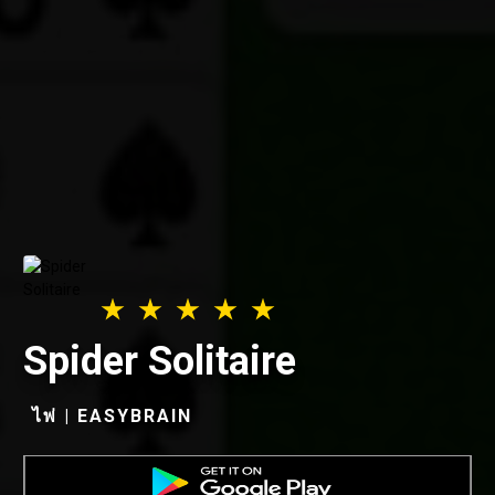
Spider Solitaire
ไพ่ | EASYBRAIN