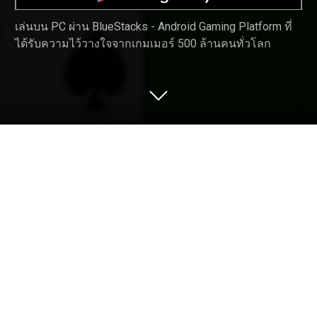
เล่นบน PC ผ่าน BlueStacks - Android Gaming Platform ที่
ได้รับความไว้วางใจจากเกมเมอร์ 500 ล้านคนทั่วโลก