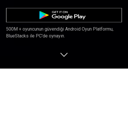
500M + oyuncunun güvendiği Android Oyun Platformu,
BlueStacks ile PC'de oynayın.