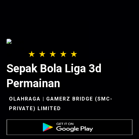
Sepak Bola Liga 3d
Permainan
OLAHRAGA | GAMERZ BRIDGE (SMC-
PRIVATE) LIMITED