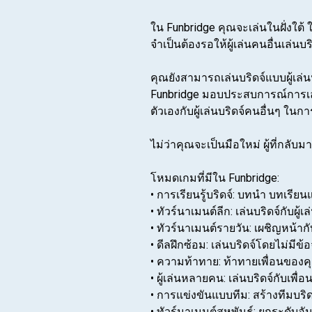
ใน Funbridge คุณจะเล่นในฝั่งใต้
จำเป็นต้องรอให้ผู้เล่นคนอื่นเล่นบร
คุณยังสามารถเล่นบริดจ์แบบผู้เล่น
Funbridge มอบประสบการณ์การเล่น
ตัวเองกับผู้เล่นบริดจ์คนอื่นๆ ในก
ไม่ว่าคุณจะเป็นมือใหม่ ผู้ที่กลั
โหมดเกมที่มีใน Funbridge:
• การเรียนรู้บริดจ์: บทนำ บทเรีย
• ทัวร์นาเมนต์ลีก: เล่นบริดจ์กับผู้
• ทัวร์นาเมนต์รายวัน: เผชิญหน้ากั
• ดีลฝึกซ้อม: เล่นบริดจ์โดยไม่มี
• ความท้าทาย: ท้าทายเพื่อนของค
• ผู้เล่นหลายคน: เล่นบริดจ์กับเพื่
• การแข่งขันแบบทีม: สร้างทีมบ
• ทัวร์นาเมนต์สหพันธ์: ยกระดับอ