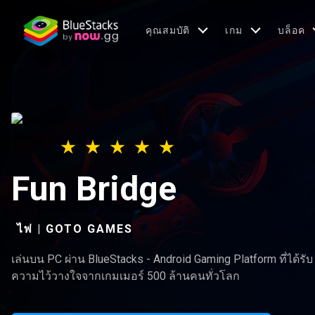
คุณสมบัติ
เกม
บล็อค
Fun Bridge
ไพ่ | GOTO GAMES
เล่นบน PC ผ่าน BlueStacks - Android Gaming Platform ที่ได้รับ
ความไว้วางใจจากเกมเมอร์ 500 ล้านคนทั่วโลก