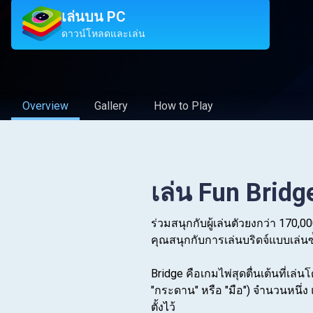
เล่นบน PC
ดาวน์โหลดและเล่น
Overview
Gallery
How to Play
เล่น Fun Bridg
ร่วมสนุกกับผู้เล่นตัวยงกว่า 170
คุณสนุกกับการเล่นบริดจ์แบบเล่นซ
Bridge คือเกมไพ่สุดตื่นเต้นที่เล่น
"กระดาน" หรือ "มือ") จำนวนหนึ่ง
ตั้งไว้