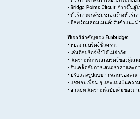
• Bridge Points Circuit: ก้าวขึ้น
• ทัวร์นาเมนต์ชุมชน: สร้างทัวร
• ดีลพร้อมคอมเมนต์: รับคำแนะน
ฟีเจอร์สำคัญของ Funbridge:
• หยุดเกมบริดจ์ชั่วคราว
• เล่นดีลบริดจ์ซ้ำได้ไม่จำกัด
• วิเคราะห์การเล่นบริดจ์ของผู้เล่น
• รับเคล็ดลับการเสนอราคาและกา
• ปรับแต่งรูปแบบการเล่นของคุณ
• แชทกับเพื่อน ๆ และแบ่งปันคว
• อ่านบทวิเคราะห์ฉบับเต็มของเก