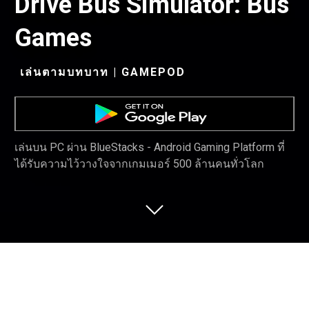
Drive Bus Simulator: Bus
Games
เล่นตามบทบาท | GAMEPOD
เล่นบน PC ผ่าน BlueStacks - Android Gaming Platform ที่
ได้รับความไว้วางใจจากเกมเมอร์ 500 ล้านคนทั่วโลก