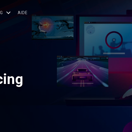
OG
AIDE
cing