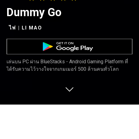
Dummy Go
ไพ่ | LI MAO
เล่นบน PC ผ่าน BlueStacks - Android Gaming Platform ที่
ได้รับความไว้วางใจจากเกมเมอร์ 500 ล้านคนทั่วโลก