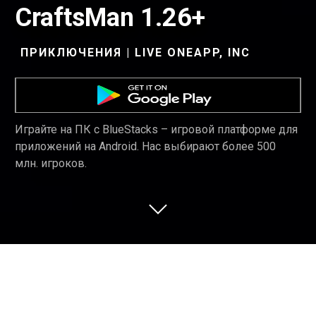
CraftsMan 1.26+
ПРИКЛЮЧЕНИЯ | LIVE ONEAPP, INC
Играйте на ПК с BlueStacks – игровой платформе для
приложений на Android. Нас выбирают более 500
млн. игроков.