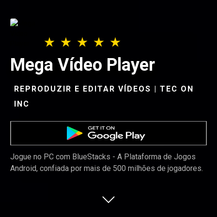
Mega Vídeo Player
REPRODUZIR E EDITAR VÍDEOS | TEC ON
INC
Jogue no PC com BlueStacks - A Plataforma de Jogos
Android, confiada por mais de 500 milhões de jogadores.