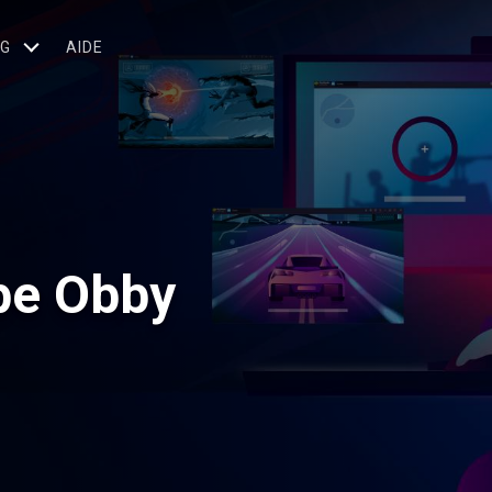
OG
AIDE
ape Obby