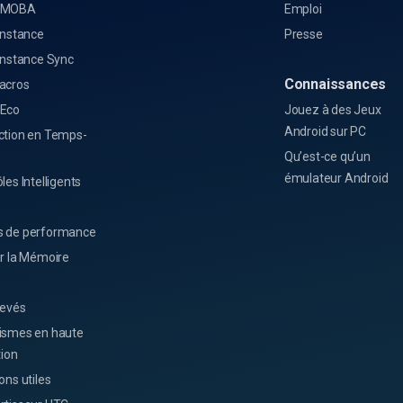
 MOBA
Emploi
Instance
Presse
Instance Sync
Connaissances
acros
Eco
Jouez à des Jeux
Android sur PC
ction en Temps-
Qu’est-ce qu’un
émulateur Android
les Intelligents
 de performance
er la Mémoire
levés
ismes en haute
tion
ons utiles