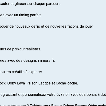
 sauter et glisser sur chaque parcours.
es avec un timing parfait.
oquer de nouveaux défis et de nouvelles façons de jouer.
es de parkour réalistes.
orés avec des designs immersifs.
cartes créatifs à explorer.
lock, Obby Lava, Prison Escape et Cache-cache.
gressant et personnalisez votre évasion avec des bonus à déb
t à vous échapper ? Téléchargez Barry's Prison Escape Obby maint