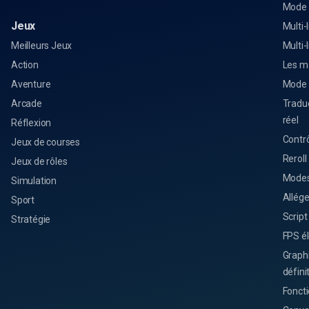
Mode
Jeux
Multi-
Meilleurs Jeux
Multi-
Action
Les m
Aventure
Mode 
Arcade
Tradu
réel
Réflexion
Contrô
Jeux de courses
Reroll
Jeux de rôles
Modes
Simulation
Allég
Sport
Script
Stratégie
FPS é
Graph
défini
Foncti