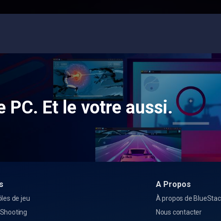
e PC. Et le votre aussi.
s
A Propos
les de jeu
À propos de BlueSta
Shooting
Nous contacter