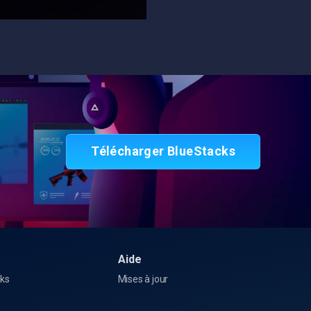
Télécharger BlueStacks
Aide
cks
Mises à jour