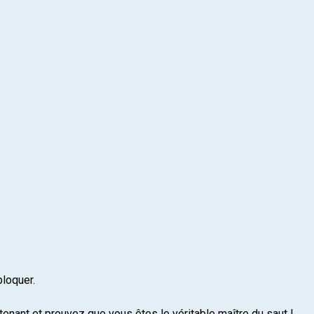
loquer.
enant et prouvez que vous êtes le véritable maître du saut !