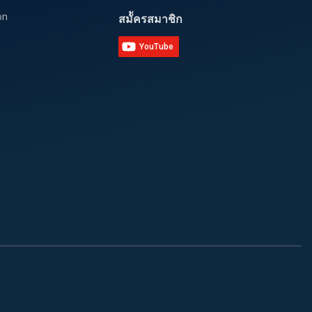
on
สมััครสมาชิก
YouTube