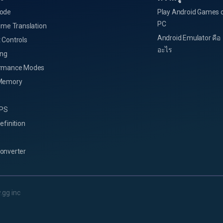
ode
Play Android Games 
PC
ime Translation
Android Emulator คือ
 Controls
อะไร
ing
rmance Modes
Memory
FPS
efinition
onverter
.gg inc