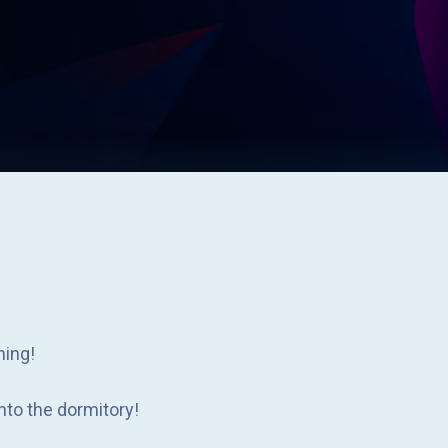
ming!
nto the dormitory!