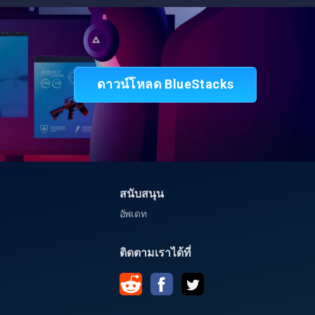
อ
ดาวน์โหลด BlueStacks
สนับสนุน
อัพเดท
ติดตามเราได้ที่