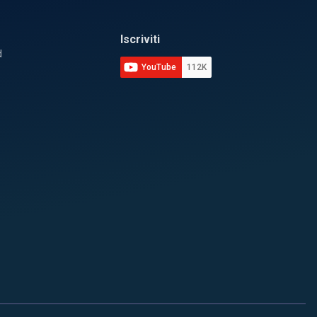
Iscriviti
d
YouTube
112K