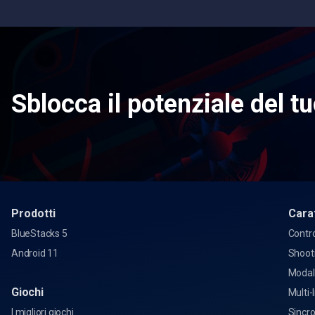
Sblocca il potenziale del t
Prodotti
Cara
BlueStacks 5
Contro
Android 11
Shoot
Modal
Giochi
Multi-
I migliori giochi
Sincr