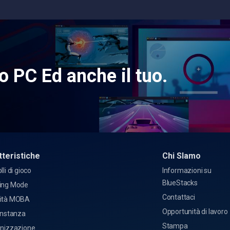
uo PC Ed anche il tuo.
tteristiche
Chi SIamo
lli di gioco
Informazioni su
BlueStacks
ing Mode
Contattaci
ità MOBA
Opportunità di lavoro
Instanza
Stampa
onizzazione