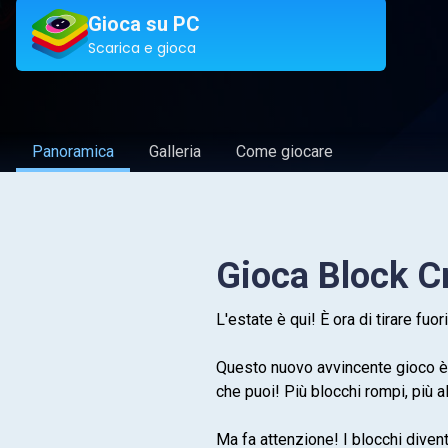
Gioca su PC
Scarica e gioca
Panoramica
Galleria
Come giocare
Gioca Block C
L'estate è qui! È ora di tirare fu
Questo nuovo avvincente gioco è il
che puoi! Più blocchi rompi, più al
Ma fa attenzione! I blocchi divent