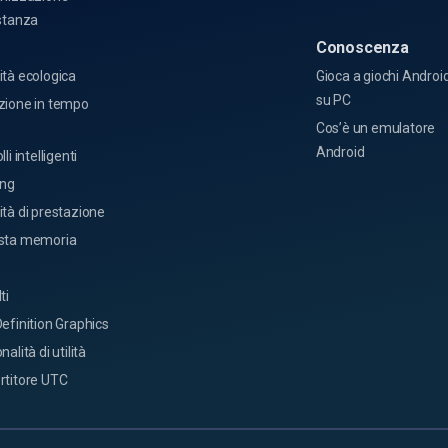
stanza
Conoscenza
o
tà ecologica
Gioca a giochi Androi
su PC
zione in tempo
Cos’è un emulatore
Android
li intelligenti
ing
tà di prestazione
sta memoria
ti
efinition Graphics
alità di utilità
rtitore UTC