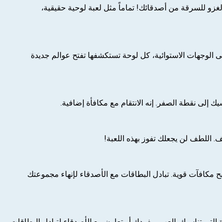
غزو للسرقة من أصدقائك! تماماً مثل لعبة لوحية حقيقية،
لى الوجهات الاستوائية، كل لوحة تستكشفها تفتح عوالم جديدة
لى نقطة الصفر. إنه الانتقام مع مكافأة إضافية.
. اللطف لن يجعلك تفوز بهذه اللعبة!
ح مكافآت قوية. تبادل البطاقات مع الأصدقاء لإنهاء مجموعتك
أو لعب طوال اليوم، توفر Coin Master: Board Adventure المتعة بالوتيرة التي تناسبك. العب بمفردك أو تعاون مع الأصدقاء لتبادل البطاقات