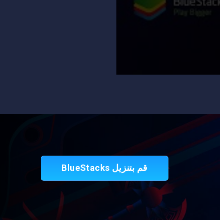
قم بتنزيل BlueStacks