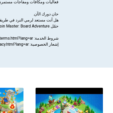
فعاليات ومكافآت ومفاجآت مستمرة
حان دورك الآن.
هل أنت مستعد لرمي النرد في طريقك
حمّل Coin Master: Board Adventure الآن وكُن سيد اللوحة!
شروط الخدمة: https://static.moonactive.net/legal/terms.html?lang=ar
إشعار الخصوصية: https://static.moonactive.net/legal/privacy.html?lang=ar