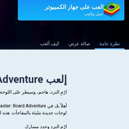
العب على جهاز الكمبيوتر
حمل والعب
نظرة عامة
صالة عرض
كيف ألعب
إلعب Coin Master - Board Adventure على جهاز الكمبيوتر
ارْمِ النرد، هاجم، وسيطر على اللوحة!
لوحات جديدة مليئة بالمفاجآت. هذه ل
ارْمِ النرد وحدد مسارك