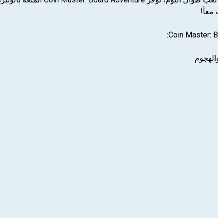
معاً!
الهجوم