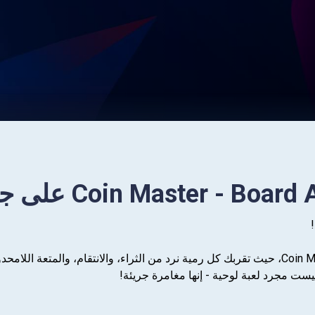
أهلاً بك في Coin Master: Board Adventure، حيث تقربك كل رمية نرد من الثراء، والا
يست مجرد لعبة لوحية - إنها مغامرة جريئة!