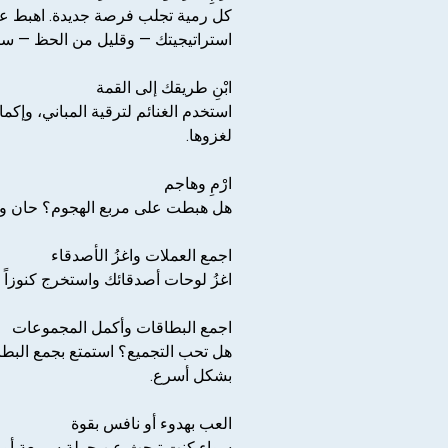
كل رمية تجلب فرصة جديدة. اهبط على 
استراتيجيتك — وقليل من الحظ — س
ابْنِ طريقك إلى القمة
استخدم الغنائم لترقية المباني، وإك
لغزوها.
ارْمِ وهاجم
هل هبطت على مربع الهجوم؟ حان وقت 
اجمع العملات واغزُ الأصدقاء
اغزُ لوحات أصدقائك واستخرج كنوزاً 
اجمع البطاقات وأكمل المجموعات
هل تحب التجميع؟ استمتع بجمع البطاق
بشكل أسرع.
العب بهدوء أو نافس بقوة