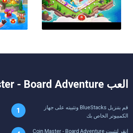
العب Coin Master - Board Adventure على جهاز الكمبيوتر. من السهل البدء.
قم بتنزيل BlueStacks وتثبيته على جهاز
الكمبيوتر الخاص بك
انقر لتثبيت Coin Master - Board Adventure