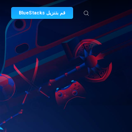
قم بتنزيل BlueStacks