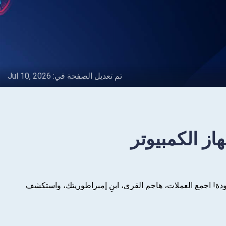
تم تعديل الصفحة في:
Jul 10, 2026
نتقام، والمتعة اللامحدودة! اجمع العملات، هاجم القرى، ابنِ إمبراطوريتك، واستكشف