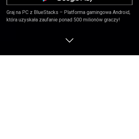
Graj na PC z BlueStacks – Platforma gamingowa Android,
która uzyskała zaufanie ponad 500 milionów graczy!