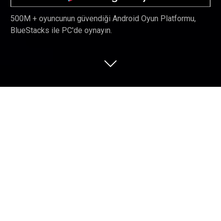
500M + oyuncunun güvendiği Android Oyun Platformu,
BlueStacks ile PC'de oynayın.