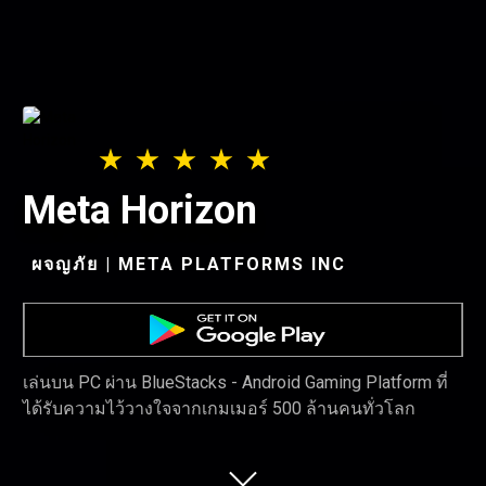
Meta Horizon
ผจญภัย | META PLATFORMS INC
เล่นบน PC ผ่าน BlueStacks - Android Gaming Platform ที่
ได้รับความไว้วางใจจากเกมเมอร์ 500 ล้านคนทั่วโลก