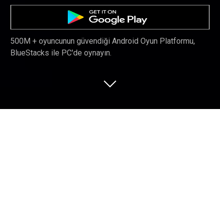
500M + oyuncunun güvendiği Android Oyun Platformu,
BlueStacks ile PC'de oynayın.