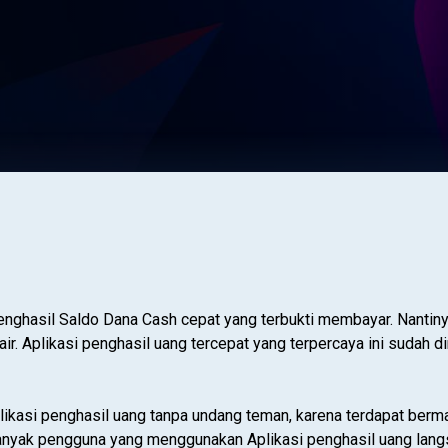
ghasil Saldo Dana Cash cepat yang terbukti membayar. Nantiny
cair. Aplikasi penghasil uang tercepat yang terpercaya ini sudah 
Aplikasi penghasil uang tanpa undang teman, karena terdapat be
anyak pengguna yang menggunakan Aplikasi penghasil uang langs