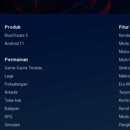
Produk
Fitur
BlueStacks 5
Kenda
Android 11
Mode
Moba
Permainan
Multi-
Game-Game Teratas
Sinkro
Laga
Makr
Petualangan
Eco M
Arkade
Terje
Teka-teki
Kontro
Balapan
Reroll
RPG
Mode 
Simulasi
Pangk