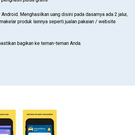
Android. Menghasilkan uang disini pada dasarnya ada 2 jalur,
akelar produk lainnya seperti jualan pakaian / website
pastikan bagikan ke teman-teman Anda.