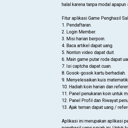
halal karena tanpa modal apapun s
Fitur aplikasi Game Penghasil Sa
1. Pendaftaran.
2. Login Member.
3. Misi harian berpoin.
4. Baca artikel dapat uang.
5. Nonton video dapat duit.
6. Main game putar roda dapat ua
7. Isi captcha dapat cuan.
8. Gosok-gosok kartu berhadiah.
9. Menyelesaikan kuis matematik
10. Hadiah koin harian dan referen
11. Panel penukaran koin untuk me
12. Panel Profil dan Riwayat penu
13. Ajak teman dapat uang / refer
Aplikasi ini merupakan aplikasi
penghasil uang rupiah ini. Untuk