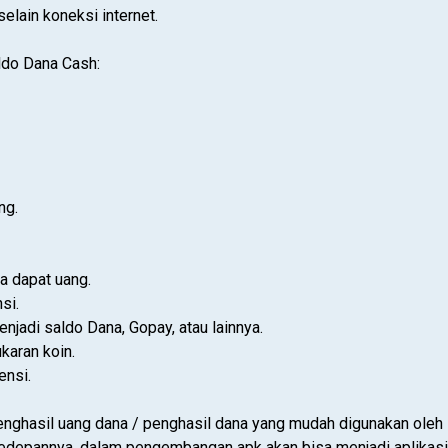
elain koneksi internet.
ldo Dana Cash:
ng.
a dapat uang.
si.
njadi saldo Dana, Gopay, atau lainnya.
karan koin.
ensi.
 penghasil uang dana / penghasil dana yang mudah digunakan ol
 kedepannya, dalam pengembangan apk akan bisa menjadi aplikasi 