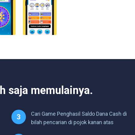
h saja memulainya.
Cari Game Penghasil Saldo Dana Cash di
bilah pencarian di pojok kanan atas