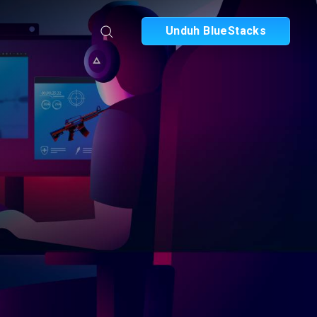
Unduh BlueStacks