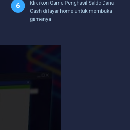
Klik ikon Game Penghasil Saldo Dana
Cash di layar home untuk membuka
gamenya