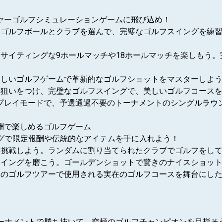
ヤーゴルフシミュレーションゲームに飛び込め！
る！ゴルフボールとクラブを選んで、完璧なゴルフスイングを練
キサイティングな9ホールマッチや18ホールマッチを楽しもう
る楽しいゴルフゲームで革新的なゴルフショットをマスターしよ
せて狙いをつけ、完璧なゴルフスイングで、美しいゴルフコース
なソロプレイモードで、予選通過不要のトーナメントのシングルラ
酬で楽しめるゴルフゲーム
リーリーグで限定報酬や伝統的なアイテムを手に入れよう！
ジに挑戦しよう。ランダムに割り当てられたクラブでゴルフをし
フスイングを磨こう。ゴールデンショットで驚きのナイスショッ
実際のゴルフツアーで使用される実在のゴルフコースを舞台にし
イン国際トーナメントで勝ち抜いて、究極のゴルフチャンピオンを目指そ