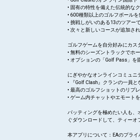
• 固有の特性を備えた伝統的な
• 600種類以上のゴルフボー
• 挑戦しがいのある13のツア
• 次々と新しいコースが追加さ
ゴルフゲームを自分好みにカス
• 無料のシーズントラックで
• オプションの「Golf Pa
にぎやかなオンラインコミュニ
• 『Golf Clash』クラン
• 最高のゴルフショットのリプ
• ゲーム内チャットやエモート
パッティングを極めたい人も、オ
ぐダウンロードして、ティーオ
本アプリについて：EAのプラ