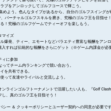
クラブをアンロックしてゴルフコースで輝こう。
ルを集めよう。色んなタイプがあるから、自分のゴルフスイング
ーで、バーチャルゴルフスキルを磨き、究極のゴルフ王を目指せ
れる！究極のゴルフゲームでティーオフを楽しもう。
タマイズ
ホール爆発、ティー、エモートなどバラエティ豊富な報酬をアン
ss」を購入すれば伝統的な報酬をさらにゲット（※ゲーム内課金が
ティに参加
の一員となってチーム内ランキングで競い合おう。
レイを共有できる。
を使って友達やライバルと交流しよう。
ンラインゴルフトーナメントで活躍したい人も、『Golf Cl
フし、真のゴルフ王を目指そう！
イバシー ＆ クッキーポリシーとユーザー契約への同意が必要