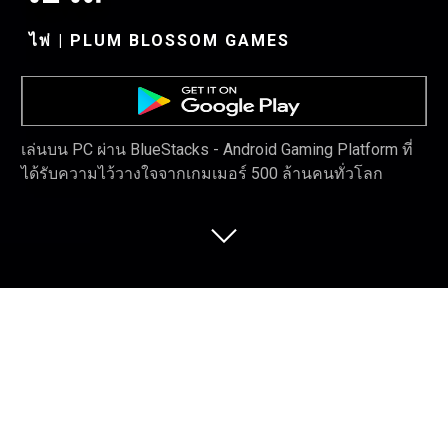
ไพ่ | PLUM BLOSSOM GAMES
เล่นบน PC ผ่าน BlueStacks - Android Gaming Platform ที่
ได้รับความไว้วางใจจากเกมเมอร์ 500 ล้านคนทั่วโลก