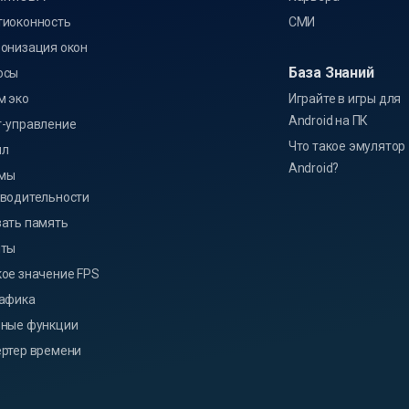
тиоконность
СМИ
онизация окон
База Знаний
осы
м эко
Играйте в игры для
Android на ПК
-управление
Что такое эмулятор
лл
Android?
мы
водительности
ать память
пты
ое значение FPS
рафика
зные функции
ртер времени