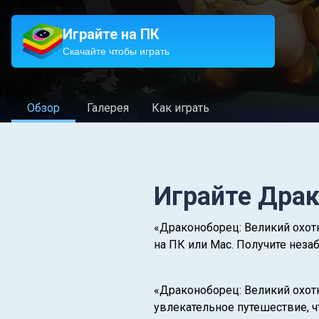
Играйте на ПК
Скачайте чтобы играть
Обзор
Галерея
Как играть
Играйте Драк
«Драконоборец: Великий охотн
на ПК или Mac. Получите неза
«Драконоборец: Великий охот
увлекательное путешествие, ч