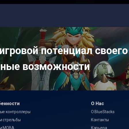
игровой потенциал своего
нные возможности
бенности
О Нас
ые контроллеры
О BlueStacks
м стрельбы
Контакты
м MOBA
Карьера