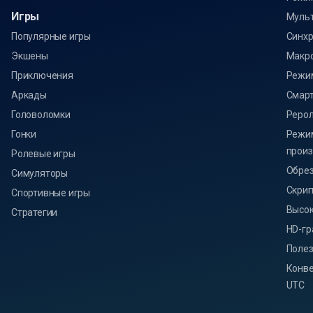
Игры
Муль
Популярные игры
Синхр
Экшены
Макр
Приключения
Режи
Аркады
Смарт
Головоломки
Реро
Гонки
Режи
произ
Ролевые игры
Обрез
Симуляторы
Скри
Спортивные игры
Высок
Стратегии
HD-г
Поле
Конве
UTC