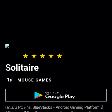
Solitaire
ไพ่ | MOUSE GAMES
เล่นบน PC ผ่าน BlueStacks - Android Gaming Platform ที่