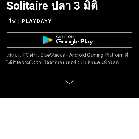
Solitaire ปลา 3 มิติ
ไพ่ | PLAYDAYY
เล่นบน PC ผ่าน BlueStacks - Android Gaming Platform ที่
ได้รับความไว้วางใจจากเกมเมอร์ 500 ล้านคนทั่วโลก