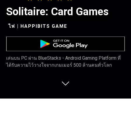
Solitaire: Card Games
ไพ่ | HAPPIBITS GAME
เล่นบน PC ผ่าน BlueStacks - Android Gaming Platform ที่
ได้รับความไว้วางใจจากเกมเมอร์ 500 ล้านคนทั่วโลก