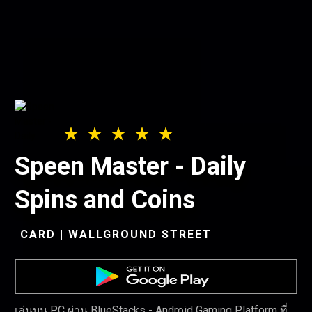
Speen Master - Daily
Spins and Coins
CARD | WALLGROUND STREET
เล่นบน PC ผ่าน BlueStacks - Android Gaming Platform ที่