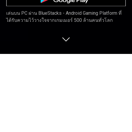
เล่นบน PC ผ่าน BlueStacks - Android Gaming Platform ที่
ได้รับความไว้วางใจจากเกมเมอร์ 500 ล้านคนทั่วโลก