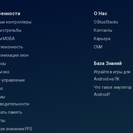
бенности
О Нас
ые контроллеры
О BlueStacks
м стрельбы
Контакты
м MOBA
Карьера
тиоконность
СМИ
онизация окон
База Знаний
осы
м эко
Играйте в игры для
Android на ПК
-управление
Что такое эмулятор
лл
Android?
мы
водительности
ать память
пты
ое значение FPS