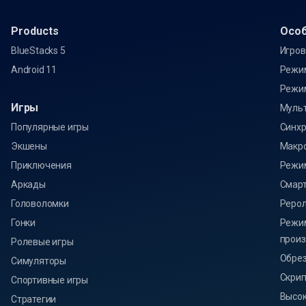
Products
Oсо
BlueStacks 5
Игров
Android 11
Режи
Режи
Игры
Муль
Популярные игры
Синхр
Экшены
Макр
Приключения
Режи
Аркады
Смарт
Головоломки
Реро
Гонки
Режи
произ
Ролевые игры
Обрез
Симуляторы
Скри
Спортивные игры
Высок
Стратегии