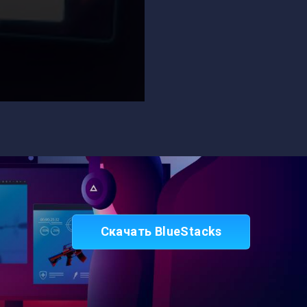
Скачать BlueStacks