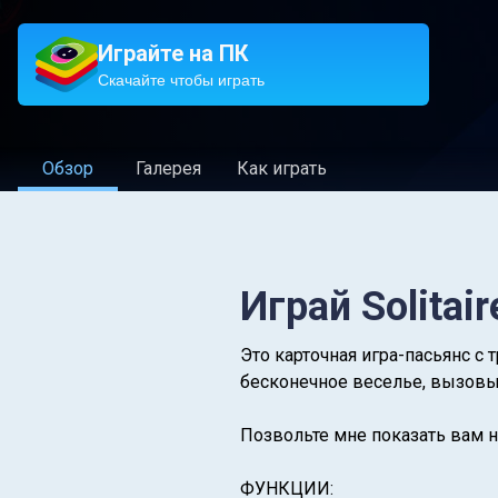
Играйте на ПК
Скачайте чтобы играть
Обзор
Галерея
Как играть
Играй Solitai
Это карточная игра-пасьянс с
бесконечное веселье, вызовы
Позвольте мне показать вам н
ФУНКЦИИ: