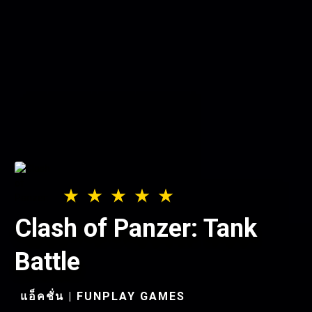
Clash of Panzer: Tank
Battle
แอ็คชั่น | FUNPLAY GAMES