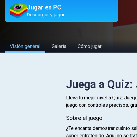
Jugar en PC
Descargar y jugar
Visión general
Galería
Cómo jugar
Juega a Quiz:
Lleva tu mejor nivel a Quiz: Jue
juego con controles precisos, gr
Sobre el juego
¿Te encanta demostrar cuánto sab
súper entretenido. Aquí no se tra