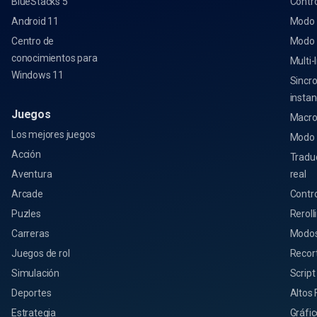
BlueStacks 5
Contro
Android 11
Modo 
Centro de
Modo
conocimientos para
Multi-
Windows 11
Sincro
instan
Juegos
Macro
Los mejores juegos
Modo 
Acción
Tradu
Aventura
real
Arcade
Contro
Puzles
Reroll
Carreras
Modos
Juegos de rol
Recor
Simulación
Script
Deportes
Altos
Estrategia
Gráfic