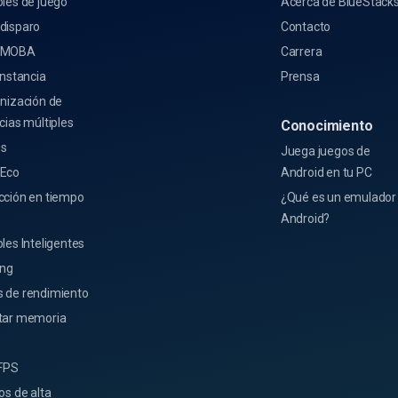
les de juego
Acerca de BlueStack
disparo
Contacto
 MOBA
Carrera
Instancia
Prensa
nización de
cias múltiples
Conocimiento
s
Juega juegos de
Eco
Android en tu PC
cción en tiempo
¿Qué es un emulador
Android?
les Inteligentes
ing
 de rendimiento
tar memoria
 FPS
os de alta