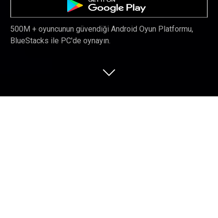
500M + oyuncunun güvendiği Android Oyun Platformu,
BlueStacks ile PC'de oynayın.