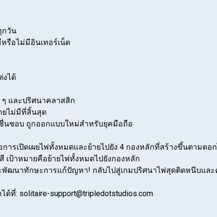
ุกวัน
ีหรือไม่มีอินเทอร์เน็ต
่งได้
ก ๆ และปริศนาคลาสสิก
ม่มีที่สิ้นสุด
ะชื่นชอบ ถูกออกแบบใหม่สำหรับยุคมือถือ
การเปิดเผยไพ่ทั้งหมดและย้ายไปยัง 4 กองหลักที่สร้างขึ้นตามดอกไ
ี เป้าหมายคือย้ายไพ่ทั้งหมดไปยังกองหลัก
ัฒนาทักษะการแก้ปัญหา! กลับไปสู่เกมปริศนาไพ่สุดติดหนึบและคว
ด้ที่: solitaire-support@tripledotstudios.com