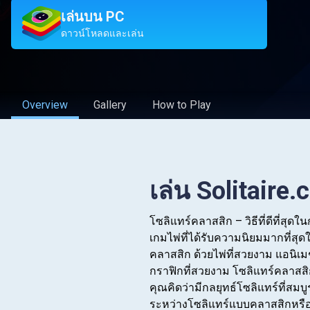
เล่นบน PC
ดาวน์โหลดและเล่น
Overview
Gallery
How to Play
เล่น Solitaire
โซลิแทร์คลาสสิก – วิธีที่ดีที่สุด
เกมไพ่ที่ได้รับความนิยมมากที่สุ
คลาสสิก ด้วยไพ่ที่สวยงาม แอนิเม
กราฟิกที่สวยงาม โซลิแทร์คลาสสิ
คุณคิดว่ามีกลยุทธ์โซลิแทร์ที่
ระหว่างโซลิแทร์แบบคลาสสิกหรื