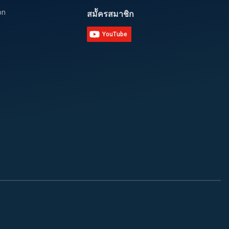
on
สมััครสมาชิก
YouTube