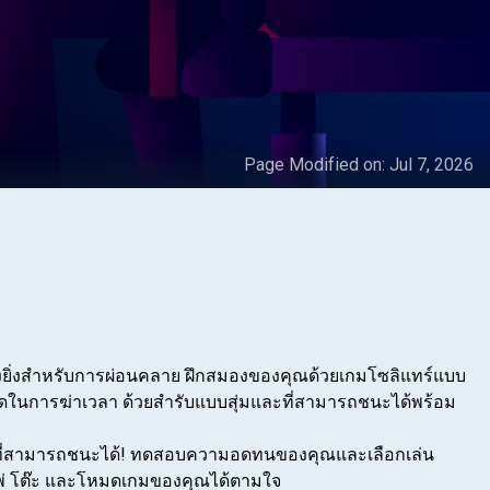
Page Modified on:
Jul 7, 2026
อย่างยิ่งสำหรับการผ่อนคลาย ฝึกสมองของคุณด้วยเกมโซลิแทร์แบบ
ี่สุดในการฆ่าเวลา ด้วยสำรับแบบสุ่มและที่สามารถชนะได้พร้อม
ำรับที่สามารถชนะได้! ทดสอบความอดทนของคุณและเลือกเล่น
พ่ โต๊ะ และโหมดเกมของคุณได้ตามใจ