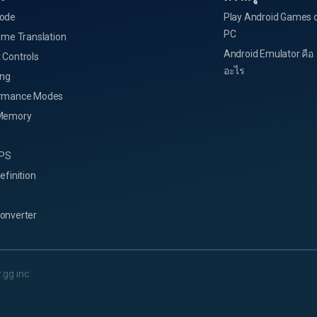
ode
Play Android Games 
PC
ime Translation
Android Emulator คือ
 Controls
อะไร
ing
rmance Modes
Memory
FPS
efinition
onverter
.gg inc