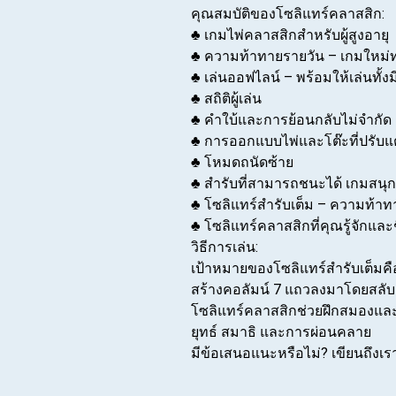
คุณสมบัติของโซลิแทร์คลาสสิก:
♣ เกมไพ่คลาสสิกสำหรับผู้สูงอายุ
♣ ความท้าทายรายวัน – เกมใหม่ท
♣ เล่นออฟไลน์ – พร้อมให้เล่นทั้งม
♣ สถิติผู้เล่น
♣ คำใบ้และการย้อนกลับไม่จำกัด
♣ การออกแบบไพ่และโต๊ะที่ปรับแต
♣ โหมดถนัดซ้าย
♣ สำรับที่สามารถชนะได้ เกมสนุ
♣ โซลิแทร์สำรับเต็ม – ความท้าทายไ
♣ โซลิแทร์คลาสสิกที่คุณรู้จักแล
วิธีการเล่น:
เป้าหมายของโซลิแทร์สำรับเต็มคือ
สร้างคอลัมน์ 7 แถวลงมาโดยสลับส
โซลิแทร์คลาสสิกช่วยฝึกสมองและพ
ยุทธ์ สมาธิ และการผ่อนคลาย
มีข้อเสนอแนะหรือไม่? เขียนถึงเราไ