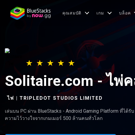
คุณสมบัติ
เกม
บล็อค
Solitaire.com - ไพ่
ไพ่ | TRIPLEDOT STUDIOS LIMITED
เล่นบน PC ผ่าน BlueStacks - Android Gaming Platform ที่ได้รับ
ความไว้วางใจจากเกมเมอร์ 500 ล้านคนทั่วโลก