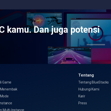
C kamu. Dan juga potensi
Tentang
li Game
Tentang BlueStacks
 Menembak
Hubungi Kami
 Mode
Karir
Instance
Press
n Multi-Instance