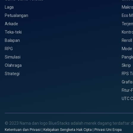
Laga
Makr
Petualangan
Eco M
Arkade
Terje
Teka-teki
Kontro
Balapan
Reroll
RPG
Mode 
Simulasi
Pangk
Olahraga
Skrip
Strategi
FPS T
Grafis
Fitur-F
UTC C
© 2023 Nama dan logo BlueStacks adalah merek dagang terdaftar da
Ketentuan dan Privasi
|
Kebijakan Sengketa Hak Cipta
|
Privasi Uni Eropa