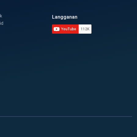
k
Langganan
id
YouTube
112K