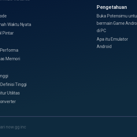
Pengetahuan
o
ode
Buka Potensimu untu
bermain Game Andro
mah Waktu Nyata
di PC
l Pintar
Apa itu Emulator
Android
Performa
as Memori
inggi
 Definisi Tinggi
itur Utilitas
onverter
ri now.gg inc