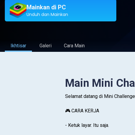
Mainkan di PC
Unduh dan Mainkan
Ikhtisar
Galeri
Cara Main
Main Mini Cha
Selamat datang di Mini Challeng
🎮 CARA KERJA
- Ketuk layar. Itu saja.