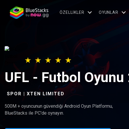
ÖZELLIKLER
OYUNLAR
UFL - Futbol Oyunu
SPOR | XTEN LIMITED
500M + oyuncunun güvendiği Android Oyun Platformu,
BlueStacks ile PC'de oynayın.