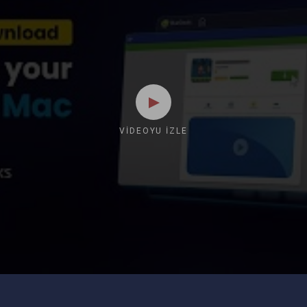
VIDEOYU İZLE