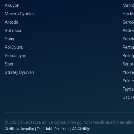
Aksiyon
Macr
Macera Oyunları
Eko M
Arcade
Gerçek
Bulmaca
Akıllı 
Yarış
Yenid
Rol Oyunu
Perfo
Simülasyon
Belleğ
Spor
Script
Strateji Oyunları
Yükse
Yükse
Faydal
UTC D
© 2023 BlueStacks adı ve logosu, now.gg inc'in tescilli ticari markalarıd
Gizlilik ve koşullar
|
Telif Hakkı Politikası
|
AB Gizliliği