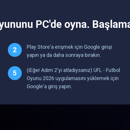
yununu PC'de oyna. Başlama
Play Store'a erişmek için Google girişi
yapın ya da daha sonraya bırakın.
(iEğer Adım 2'yi atladıysanız) UFL - Futbol
Oyunu 2026 uygulamasını yüklemek için
Google'a giriş yapın.