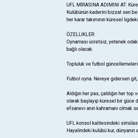
UFL MİRASINA ADIMINI AT: Kürese
Kulübünün kaderini bizzat sen beli
her karar takımının küresel ligde
ÖZELLİKLER:
Oynaması ücretsiz, yetenek odaklı
bağlı olacak.
Topluluk ve futbol güncellemelerin
Futbol oyna. Nereye gidersen git,
Aldığın her pas, çaldığın her top 
olarak başlayıp küresel bir güce
efsanevi anın kahramanı olmak sen
UFL konsol kalitesindeki simülasy
Hayalindeki kulübü kur, dünyanın e