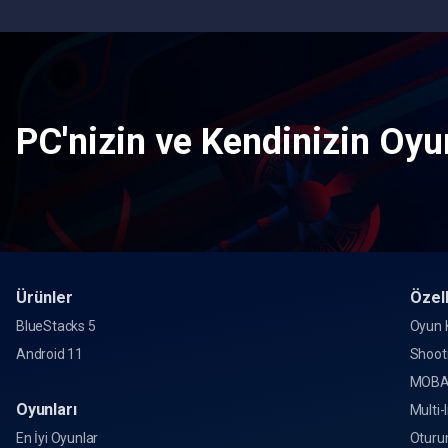
PC'nizin ve Kendinizin Oyun
Ürünler
Özell
BlueStacks 5
Oyun K
Android 11
Shoot
MOBA
Oyunları
Multi-
En İyi Oyunlar
Oturu