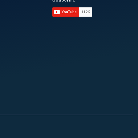
YouTube
112K