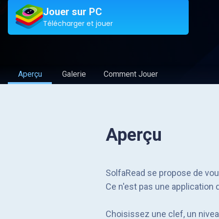
Jouer sur PC
Télécharger et jouer
Aperçu
Galerie
Comment Jouer
Aperçu
SolfaRead se propose de vous 
Ce n'est pas une application 
Choisissez une clef, un nivea