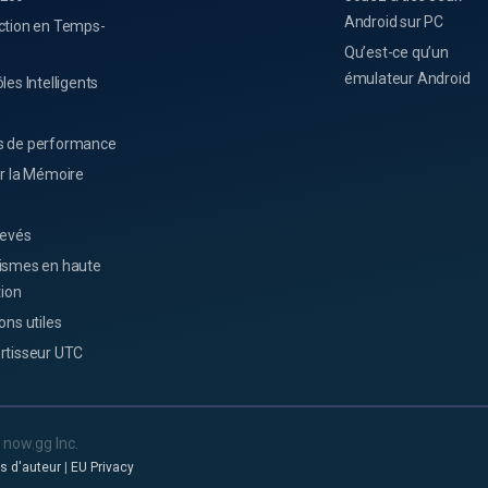
Android sur PC
ction en Temps-
Qu’est-ce qu’un
émulateur Android
les Intelligents
 de performance
er la Mémoire
levés
ismes en haute
tion
ons utiles
rtisseur UTC
now.gg Inc.
ts d'auteur
|
EU Privacy