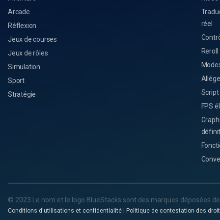
Arcade
Tradu
réel
Réflexion
Contrô
Jeux de courses
Reroll
Jeux de rôles
Modes
Simulation
Allég
Sport
Script
Stratégie
FPS é
Graph
défini
Foncti
Conve
© 2023 Le nom et le logo BlueStacks sont des marques déposées de 
Conditions d'utilisations et confidentialité
|
Politique de contestation des droi