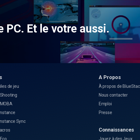
e PC. Et le votre aussi.
s
A Propos
les de jeu
À propos de BlueSta
Shooting
Nous contacter
 MOBA
Emploi
Instance
Presse
Instance Sync
Connaissances
acros
Eco
Jouez à des Jeux