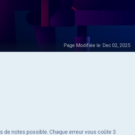
Page Modifiée le:
Dec 02, 2025
plus de notes possible. Chaque erreur vous coûte 3