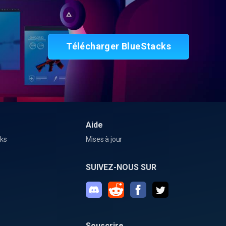
Télécharger BlueStacks
Aide
cks
Mises à jour
SUIVEZ-NOUS SUR
Souscrire