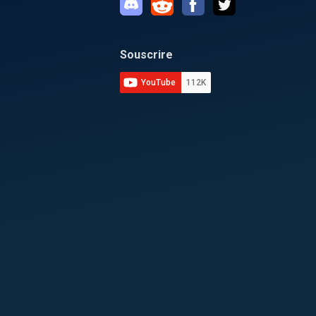
Souscrire
YouTube
112K