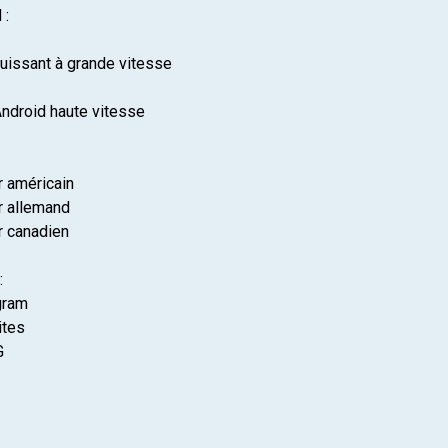
 :
puissant à grande vitesse
Android haute vitesse
r américain
r allemand
r canadien
:
gram
ites
G