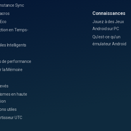
Instance Sync
Connaissances
acros
Eco
Jouez à des Jeux
Android sur PC
ction en Temps-
Qu’est-ce qu’un
émulateur Android
les Intelligents
 de performance
er la Mémoire
levés
ismes en haute
tion
ons utiles
rtisseur UTC