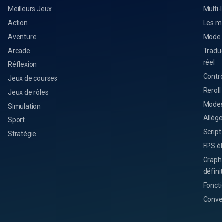
Meilleurs Jeux
Multi-
Action
Les m
Aventure
Mode 
Arcade
Tradu
réel
Réflexion
Contrô
Jeux de courses
Reroll
Jeux de rôles
Modes
Simulation
Allég
Sport
Script
Stratégie
FPS é
Graph
défini
Foncti
Conve