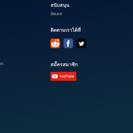
สนับสนุน
อัพเดท
ติดตามเราได้ที่
on
สมััครสมาชิก
YouTube