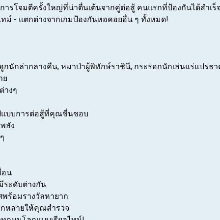
โจมตีครั้งใหญ่ที่น่าตื่นเต้นจากคู่ต่อสู้ คนแรกที่ป้องกันได้สำเร็
ทม์ - แตกต่างจากเกมป้องกันหอคอยอื่น ๆ ทั้งหมด!
นกฮูกนักล่ากลางคืน, หมาป่าผู้พิทักษ์ราชินี, กระรอกนักเล่นแร่แปรธา
าย
ต่างๆ
บบการต่อสู้ที่คุณชื่นชอบ
มพลัง
 ๆ
ื่อน
มีระดับต่างกัน
ยศพร้อมรางวัลหายาก
ลากหลายให้คุณสำรวจ
ั่วทุกมุมโลกแบบเรียลไทม์!