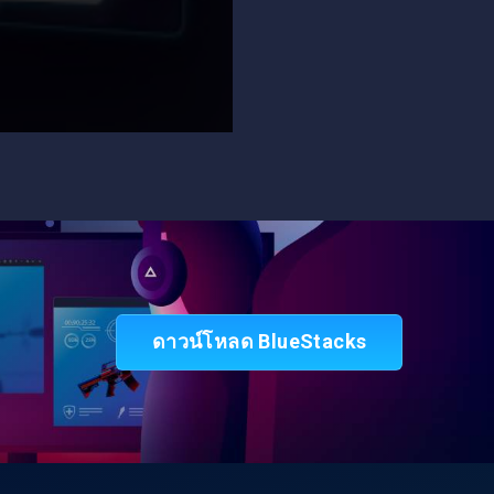
อ
ดาวน์โหลด BlueStacks