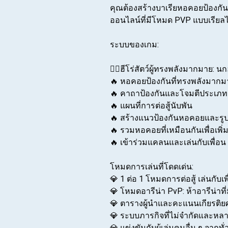
คุณต้องสร้างบาเรียหอคอยป้องกันการ
ออนไลน์ที่มีโหมด PVP แบบเรียลไ
ระบบของเกม:
🧚‍♀️ฮีโร่สัตว์ผู้ทรงพลังมากมาย: 
🔥 หอคอยป้องกันที่ทรงพลังมากม
🔥 คาถาป้องกันและโจมตีประเภท
🔥 แผนที่การต่อสู้นับพัน
🔥 สร้างแนวป้องกันหอคอยและรูปแ
🔥 รวมหอคอยที่เหมือนกันเพื่อเพิ่
🔥 เข้าร่วมแคลนและเล่นกับเพื่อน
โหมดการเล่นที่โดดเด่น:
💎 1 ต่อ 1 โหมดการต่อสู้ เล่นกับเพ
💎 โหมดอารีน่า PvP: ห้าอารีน่าที่
💎 ตารางผู้นำและคะแนนเกียรติ
💎 ระบบภารกิจที่ไม่จำกัดและห
💎 แข่งขันกับผู้เล่นคนอื่น ๆ จากท