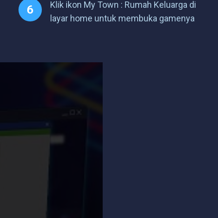
Klik ikon My Town : Rumah Keluarga di
layar home untuk membuka gamenya