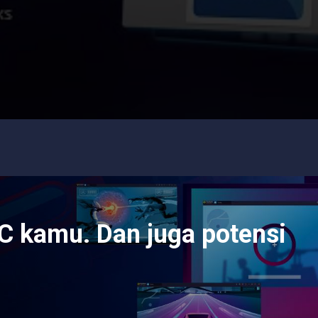
C kamu. Dan juga potensi