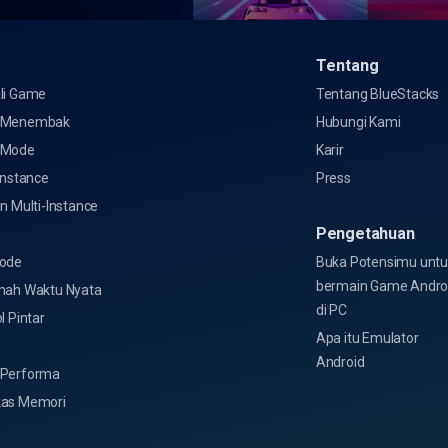
Tentang
li Game
Tentang BlueStacks
 Menembak
Hubungi Kami
 Mode
Karir
Instance
Press
n Multi-Instance
Pengetahuan
o
ode
Buka Potensimu untu
bermain Game Andro
mah Waktu Nyata
di PC
l Pintar
Apa itu Emulator
Android
Performa
as Memori