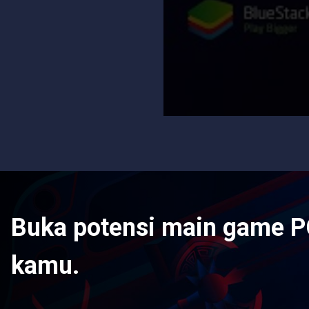
Buka potensi main game P
kamu.