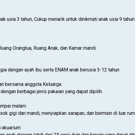
k usia 3 tahun, Cukup menarik untuk dinikmati anak usia 9 tahun
 Ruang Orangtua, Ruang Anak, dan Kamar mandi
gia dengan ayah ibu serta ENAM anak berusia 3-12 tahun
kan bersama anggota Keluarga:
dengan berbagai jenis pakaian yang dapat dipilih.
sampai malam:
sok gigi dan mandi, menyiapkan sarapan, dan bermain di luar ru
 akuarium:
ap anak dengan lebih dari 25 jenis ikan dan hiasan yang dapat d