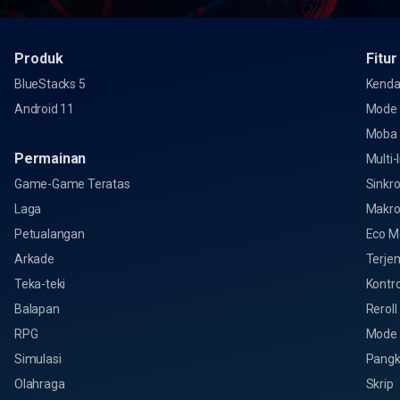
Produk
Fitur
BlueStacks 5
Kenda
Android 11
Mode
Moba
Permainan
Multi-
Game-Game Teratas
Sinkro
Laga
Makr
Petualangan
Eco M
Arkade
Terje
Teka-teki
Kontro
Balapan
Reroll
RPG
Mode 
Simulasi
Pangk
Olahraga
Skrip