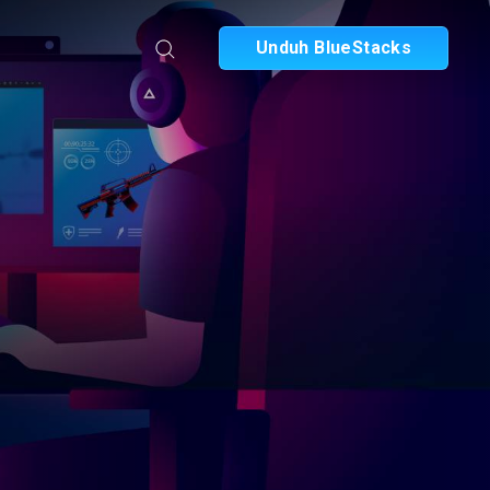
Unduh BlueStacks