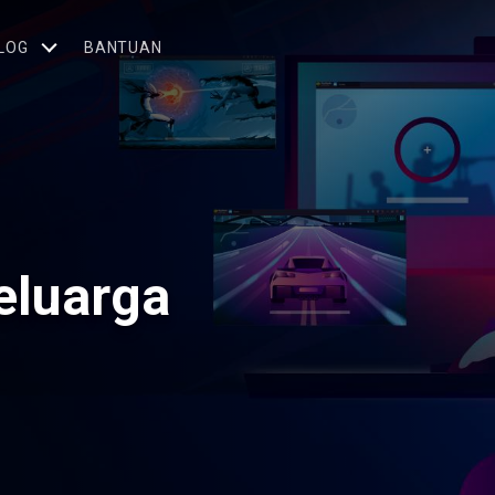
LOG
BANTUAN
eluarga