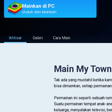
Mainkan di PC
Unduh dan Mainkan
Ikhtisar
Galeri
Cara Main
Main My Town 
Tak ada yang mustahil ketika ka
bisa dimainkan, setiap permaina
Permainan ini seperti sebuah ru
Suatu permainan tempat anak-anak
keluarga, menyalakan televisi, be