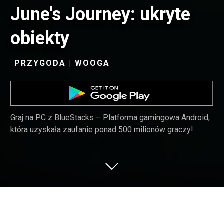
June's Journey: ukryte
obiekty
PRZYGODA | WOOGA
Graj na PC z BlueStacks – Platforma gamingowa Android,
która uzyskała zaufanie ponad 500 milionów graczy!